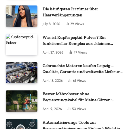
Die häufigsten Irrtümer über
Haarverlängerungen
July 8, 2026
29
Views
Was ist Kupferpeptid-Pulver? Ein
funktioneller Komplex aus „kleinem
Molekül + Metall“
April 27, 2026
47
Views
Gebrauchte Motoren kaufen Leipzig –
Qualität, Garantie und weltweite Lieferung
im Fokus
April 13, 2026
61
Views
Bester Mähroboter ohne
Begrenzungskabel für kleine Gärten:
Worauf es bei 200 bis 500 m² wirklich
April 9, 2026
50
Views
ankommt
Automatisierungs-Tools zur
Prozessoptimierung im Einkauf: Wichtige