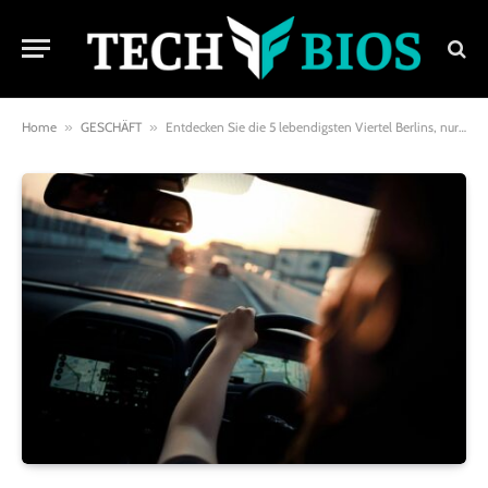
Home
»
GESCHÄFT
»
Entdecken Sie die 5 lebendigsten Viertel Berlins, nur eine Autofahrt vom Flughafen entfernt