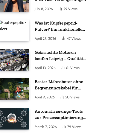
July 8, 2026
29
Views
Was ist Kupferpeptid-
Pulver? Ein funktioneller
Komplex aus „kleinem
April 27, 2026
47
Views
Molekül + Metall“
Gebrauchte Motoren
kaufen Leipzig – Qualität,
Garantie und weltweite
April 13, 2026
61
Views
Lieferung im Fokus
Bester Mähroboter ohne
Begrenzungskabel für
kleine Gärten: Worauf es
April 9, 2026
50
Views
bei 200 bis 500 m²
wirklich ankommt
Automatisierungs-Tools
zur Prozessoptimierung
im Einkauf: Wichtige
March 7, 2026
79
Views
Funktionen, auf die Sie