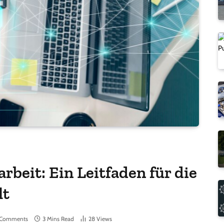
beit: Ein Leitfaden für die
lt
 Comments
3 Mins Read
28
Views