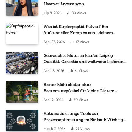
Haarverlängerungen
July 8, 2026
30
Views
Was ist Kupferpeptid-Pulver? Ein
funktioneller Komplex aus „kleinem
Molekül + Metall“
April 27, 2026
47
Views
Gebrauchte Motoren kaufen Leipzig –
Qualität, Garantie und weltweite Lieferung
im Fokus
April 13, 2026
61
Views
Bester Mähroboter ohne
Begrenzungskabel für kleine Gärten:
Worauf es bei 200 bis 500 m² wirklich
April 9, 2026
50
Views
ankommt
Automatisierungs-Tools zur
Prozessoptimierung im Einkauf: Wichtige
Funktionen, auf die Sie achten sollten
March 7, 2026
79
Views