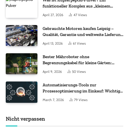
Was ist Kupferpeptid-Pulver? Ein
funktioneller Komplex aus „kleinem
Molekül + Metall“
April 27, 2026
47
Views
Gebrauchte Motoren kaufen Leipzig –
Qualität, Garantie und weltweite Lieferung
im Fokus
April 13, 2026
61
Views
Bester Mähroboter ohne
Begrenzungskabel für kleine Gärten:
Worauf es bei 200 bis 500 m² wirklich
April 9, 2026
50
Views
ankommt
Automatisierungs-Tools zur
Prozessoptimierung im Einkauf: Wichtige
Funktionen, auf die Sie achten sollten
March 7, 2026
79
Views
Nicht verpassen