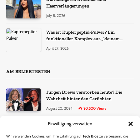
Haarverlängerungen
July 8, 2026
Was ist Kupferpeptid-Pulver? Ein
funktioneller Komplex aus „kleinem
Molekül + Metall“
April 27, 2026
AM BELIEBTESTEN
Jürgen Drews verstorben heute? Die
Wahrheit hinter den Gerüchten
August 20, 2024
20,500
Views
Einwilligung verwalten
Ralf Dammasch Traueranzeige:
Richtigstellung und Informationen
Wir verwenden Cookies, um Ihre Erfahrung auf
Tech Bios
zu verbessern, die