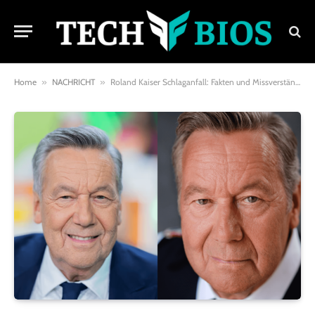
Home
»
NACHRICHT
»
Roland Kaiser Schlaganfall: Fakten und Missverständnisse