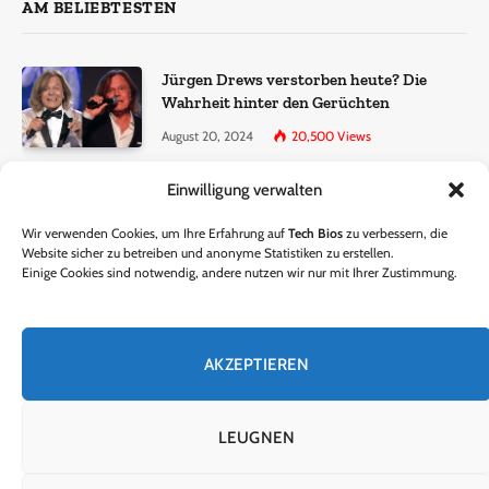
AM BELIEBTESTEN
Jürgen Drews verstorben heute? Die
Wahrheit hinter den Gerüchten
August 20, 2024
20,500
Views
Einwilligung verwalten
Ralf Dammasch Traueranzeige:
Richtigstellung und Informationen
Wir verwenden Cookies, um Ihre Erfahrung auf
Tech Bios
zu verbessern, die
June 26, 2024
13,285
Views
Website sicher zu betreiben und anonyme Statistiken zu erstellen.
Einige Cookies sind notwendig, andere nutzen wir nur mit Ihrer Zustimmung.
Horst Lichter verstorben? – Die Wahrheit
hinter den Gerüchten
AKZEPTIEREN
October 5, 2024
9,301
Views
LEUGNEN
© 2024 Tech Bios. Entworfen von Tech Bios.