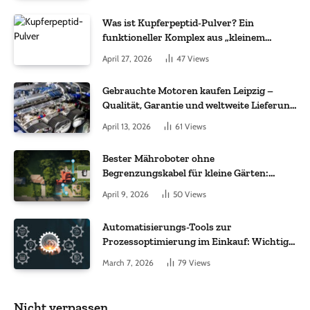
Was ist Kupferpeptid-Pulver? Ein
funktioneller Komplex aus „kleinem
Molekül + Metall“
April 27, 2026
47
Views
Gebrauchte Motoren kaufen Leipzig –
Qualität, Garantie und weltweite Lieferung
im Fokus
April 13, 2026
61
Views
Bester Mähroboter ohne
Begrenzungskabel für kleine Gärten:
Worauf es bei 200 bis 500 m² wirklich
April 9, 2026
50
Views
ankommt
Automatisierungs-Tools zur
Prozessoptimierung im Einkauf: Wichtige
Funktionen, auf die Sie achten sollten
March 7, 2026
79
Views
Nicht verpassen