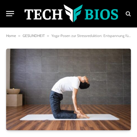
Home
»
GESUNDHEIT
»
Yoga-Posen zur Stressreduktion: Entspannung für Körper und Geist