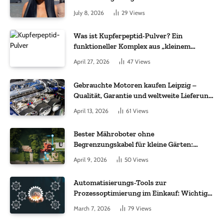
July 8, 2026
29
Views
Was ist Kupferpeptid-Pulver? Ein
funktioneller Komplex aus „kleinem
Molekül + Metall“
April 27, 2026
47
Views
Gebrauchte Motoren kaufen Leipzig –
Qualität, Garantie und weltweite Lieferung
im Fokus
April 13, 2026
61
Views
Bester Mähroboter ohne
Begrenzungskabel für kleine Gärten:
Worauf es bei 200 bis 500 m² wirklich
April 9, 2026
50
Views
ankommt
Automatisierungs-Tools zur
Prozessoptimierung im Einkauf: Wichtige
Funktionen, auf die Sie achten sollten
March 7, 2026
79
Views