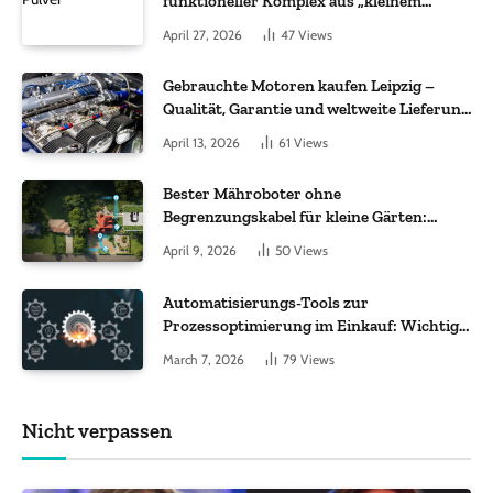
funktioneller Komplex aus „kleinem
Molekül + Metall“
April 27, 2026
47
Views
Gebrauchte Motoren kaufen Leipzig –
Qualität, Garantie und weltweite Lieferung
im Fokus
April 13, 2026
61
Views
Bester Mähroboter ohne
Begrenzungskabel für kleine Gärten:
Worauf es bei 200 bis 500 m² wirklich
April 9, 2026
50
Views
ankommt
Automatisierungs-Tools zur
Prozessoptimierung im Einkauf: Wichtige
Funktionen, auf die Sie achten sollten
March 7, 2026
79
Views
Nicht verpassen