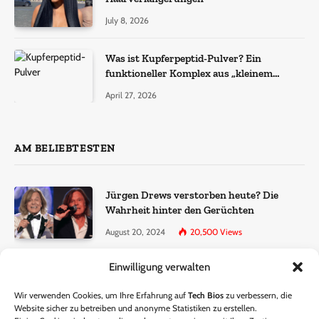
July 8, 2026
Was ist Kupferpeptid-Pulver? Ein
funktioneller Komplex aus „kleinem
Molekül + Metall“
April 27, 2026
AM BELIEBTESTEN
Jürgen Drews verstorben heute? Die
Wahrheit hinter den Gerüchten
August 20, 2024
20,500
Views
Einwilligung verwalten
Ralf Dammasch Traueranzeige:
Richtigstellung und Informationen
Wir verwenden Cookies, um Ihre Erfahrung auf
Tech Bios
zu verbessern, die
June 26, 2024
13,286
Views
Website sicher zu betreiben und anonyme Statistiken zu erstellen.