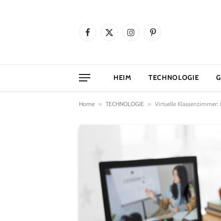
Facebook
X
Instagram
Pinterest
(Twitter)
HEIM
TECHNOLOGIE
G
Home
»
TECHNOLOGIE
»
Virtuelle Klassenzimmer: 