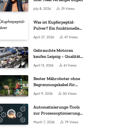
July 8, 2026
29
Views
Was ist Kupferpeptid-
Pulver? Ein funktioneller
Komplex aus „kleinem
April 27, 2026
47
Views
Molekül + Metall“
Gebrauchte Motoren
kaufen Leipzig – Qualität,
Garantie und weltweite
April 13, 2026
61
Views
Lieferung im Fokus
Bester Mähroboter ohne
Begrenzungskabel für
kleine Gärten: Worauf es
April 9, 2026
50
Views
bei 200 bis 500 m²
wirklich ankommt
Automatisierungs-Tools
zur Prozessoptimierung
im Einkauf: Wichtige
March 7, 2026
79
Views
Funktionen, auf die Sie