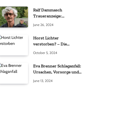
Ralf Dammasch
Traueranzeige:
Richtigstellung und
June 26, 2024
Informationen
Horst Lichter
verstorben? – Die
Wahrheit hinter den
October 5, 2024
Gerüchten
Eva Brenner Schlaganfall:
Ursachen, Vorsorge und
der richtige Umgang
June 13, 2024