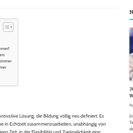
N
immer?
ers
nzimmer
mmer
J
W
B
J
nnovative Lösung, die Bildung völlig neu definiert. Es
Ta
ine in Echtzeit zusammenzuarbeiten, unabhängig von
d
en Zeit, in der Flexibilität und Zugänglichkeit eine