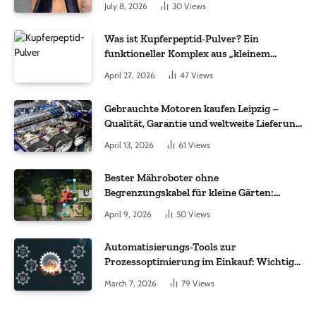
July 8, 2026
30
Views
Was ist Kupferpeptid-Pulver? Ein
funktioneller Komplex aus „kleinem
Molekül + Metall“
April 27, 2026
47
Views
Gebrauchte Motoren kaufen Leipzig –
Qualität, Garantie und weltweite Lieferung
im Fokus
April 13, 2026
61
Views
Bester Mähroboter ohne
Begrenzungskabel für kleine Gärten:
Worauf es bei 200 bis 500 m² wirklich
April 9, 2026
50
Views
ankommt
Automatisierungs-Tools zur
Prozessoptimierung im Einkauf: Wichtige
Funktionen, auf die Sie achten sollten
March 7, 2026
79
Views