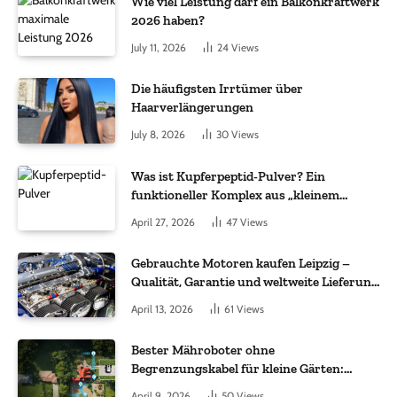
Wie viel Leistung darf ein Balkonkraftwerk
2026 haben?
July 11, 2026
24
Views
Die häufigsten Irrtümer über
Haarverlängerungen
July 8, 2026
30
Views
Was ist Kupferpeptid-Pulver? Ein
funktioneller Komplex aus „kleinem
Molekül + Metall“
April 27, 2026
47
Views
Gebrauchte Motoren kaufen Leipzig –
Qualität, Garantie und weltweite Lieferung
im Fokus
April 13, 2026
61
Views
Bester Mähroboter ohne
Begrenzungskabel für kleine Gärten:
Worauf es bei 200 bis 500 m² wirklich
April 9, 2026
50
Views