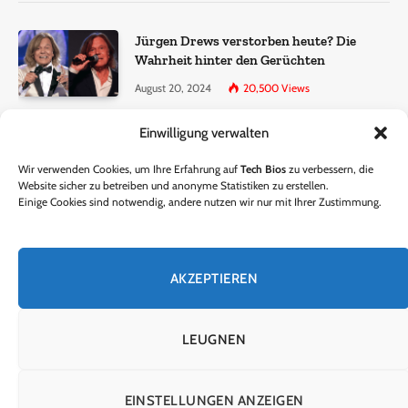
Jürgen Drews verstorben heute? Die
Wahrheit hinter den Gerüchten
August 20, 2024
20,500
Views
Einwilligung verwalten
Ralf Dammasch Traueranzeige:
Richtigstellung und Informationen
Wir verwenden Cookies, um Ihre Erfahrung auf
Tech Bios
zu verbessern, die
June 26, 2024
13,286
Views
Website sicher zu betreiben und anonyme Statistiken zu erstellen.
Einige Cookies sind notwendig, andere nutzen wir nur mit Ihrer Zustimmung.
Horst Lichter verstorben? – Die Wahrheit
hinter den Gerüchten
AKZEPTIEREN
October 5, 2024
9,301
Views
LEUGNEN
© 2024 Tech Bios. Entworfen von Tech Bios.
EINSTELLUNGEN ANZEIGEN
HEIM
ÜBER UNS
KONTAKTIERE UNS