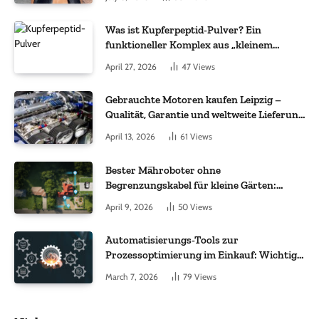
Was ist Kupferpeptid-Pulver? Ein
funktioneller Komplex aus „kleinem
Molekül + Metall“
April 27, 2026
47
Views
Gebrauchte Motoren kaufen Leipzig –
Qualität, Garantie und weltweite Lieferung
im Fokus
April 13, 2026
61
Views
Bester Mähroboter ohne
Begrenzungskabel für kleine Gärten:
Worauf es bei 200 bis 500 m² wirklich
April 9, 2026
50
Views
ankommt
Automatisierungs-Tools zur
Prozessoptimierung im Einkauf: Wichtige
Funktionen, auf die Sie achten sollten
March 7, 2026
79
Views