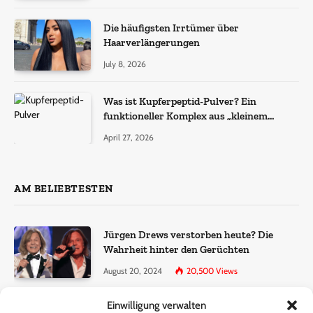
Die häufigsten Irrtümer über
Haarverlängerungen
July 8, 2026
Was ist Kupferpeptid-Pulver? Ein
funktioneller Komplex aus „kleinem
Molekül + Metall“
April 27, 2026
AM BELIEBTESTEN
Jürgen Drews verstorben heute? Die
Wahrheit hinter den Gerüchten
August 20, 2024
20,500
Views
Einwilligung verwalten
Ralf Dammasch Traueranzeige: