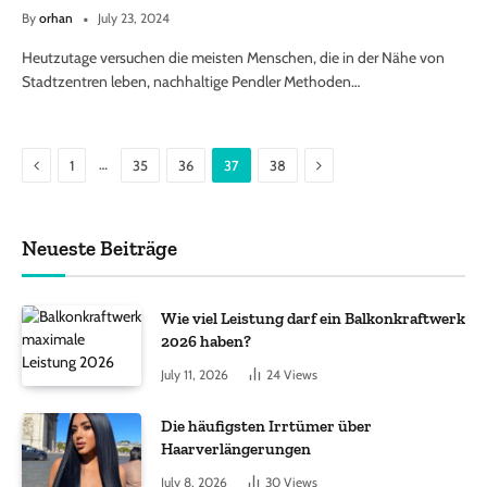
By
orhan
July 23, 2024
Heutzutage versuchen die meisten Menschen, die in der Nähe von
Stadtzentren leben, nachhaltige Pendler Methoden…
Previous
Next
…
1
35
36
37
38
Neueste Beiträge
Wie viel Leistung darf ein Balkonkraftwerk
2026 haben?
July 11, 2026
24
Views
Die häufigsten Irrtümer über
Haarverlängerungen
July 8, 2026
30
Views