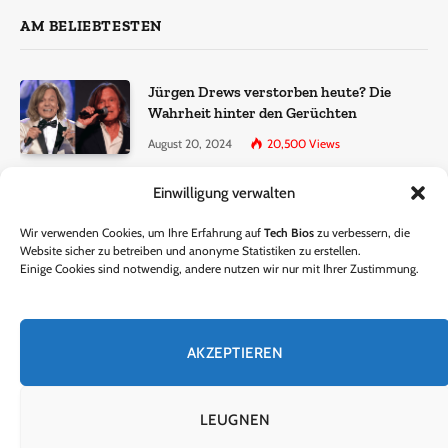
AM BELIEBTESTEN
Jürgen Drews verstorben heute? Die
Wahrheit hinter den Gerüchten
August 20, 2024
20,500
Views
Einwilligung verwalten
Ralf Dammasch Traueranzeige:
Richtigstellung und Informationen
Wir verwenden Cookies, um Ihre Erfahrung auf
Tech Bios
zu verbessern, die
June 26, 2024
13,286
Views
Website sicher zu betreiben und anonyme Statistiken zu erstellen.
Einige Cookies sind notwendig, andere nutzen wir nur mit Ihrer Zustimmung.
Horst Lichter verstorben? – Die Wahrheit
hinter den Gerüchten
AKZEPTIEREN
October 5, 2024
9,301
Views
LEUGNEN