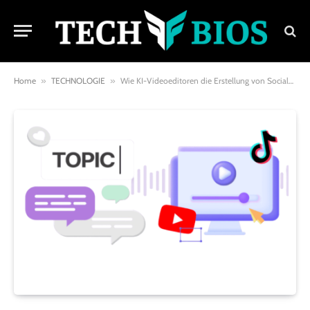
Home
»
TECHNOLOGIE
»
Wie KI-Videoeditoren die Erstellung von Social-Media-Inhalten revolutionieren