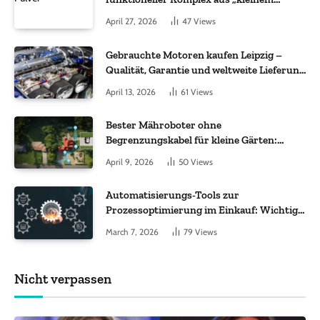
Molekül + Metall“
April 27, 2026
47
Views
Gebrauchte Motoren kaufen Leipzig –
Qualität, Garantie und weltweite Lieferung
im Fokus
April 13, 2026
61
Views
Bester Mähroboter ohne
Begrenzungskabel für kleine Gärten:
Worauf es bei 200 bis 500 m² wirklich
April 9, 2026
50
Views
ankommt
Automatisierungs-Tools zur
Prozessoptimierung im Einkauf: Wichtige
Funktionen, auf die Sie achten sollten
March 7, 2026
79
Views
Nicht verpassen