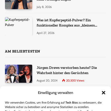
July 8, 2026
Was ist Kupferpeptid-Pulver? Ein
funktioneller Komplex aus „kleinem
Molekül + Metall“
April 27, 2026
AM BELIEBTESTEN
Jürgen Drews verstorben heute? Die
Wahrheit hinter den Gerüchten
August 20, 2024
20,500
Views
Einwilligung verwalten
Ralf Dammasch Traueranzeige:
Richtigstellung und Informationen
Wir verwenden Cookies, um Ihre Erfahrung auf
Tech Bios
zu verbessern, die
June 26, 2024
13,286
Views
Website sicher zu betreiben und anonyme Statistiken zu erstellen.