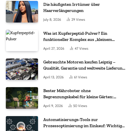
Die häufigsten Irrtümer über
Haarverlängerungen
July 8, 2026
29
Views
Was ist Kupferpeptid-Pulver? Ein
funktioneller Komplex aus „kleinem
Molekül + Metall“
April 27, 2026
47
Views
Gebrauchte Motoren kaufen Leipzig –
Qualität, Garantie und weltweite Lieferung
im Fokus
April 13, 2026
61
Views
Bester Mähroboter ohne
Begrenzungskabel für kleine Gärten:
Worauf es bei 200 bis 500 m² wirklich
April 9, 2026
50
Views
ankommt
Automatisierungs-Tools zur
Prozessoptimierung im Einkauf: Wichtige