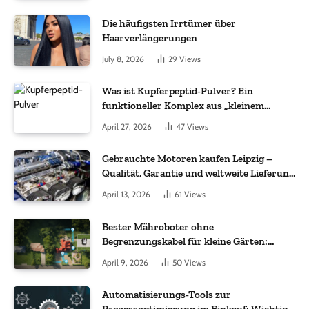
Die häufigsten Irrtümer über
Haarverlängerungen
July 8, 2026
29
Views
Was ist Kupferpeptid-Pulver? Ein
funktioneller Komplex aus „kleinem
Molekül + Metall“
April 27, 2026
47
Views
Gebrauchte Motoren kaufen Leipzig –
Qualität, Garantie und weltweite Lieferung
im Fokus
April 13, 2026
61
Views
Bester Mähroboter ohne
Begrenzungskabel für kleine Gärten:
Worauf es bei 200 bis 500 m² wirklich
April 9, 2026
50
Views
ankommt
Automatisierungs-Tools zur
Prozessoptimierung im Einkauf: Wichtige