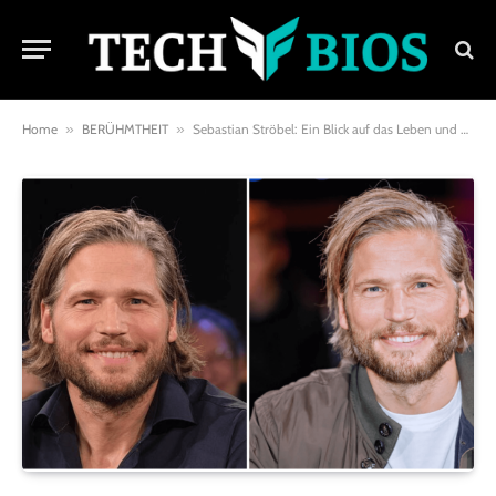
Home
»
BERÜHMTHEIT
»
Sebastian Ströbel: Ein Blick auf das Leben und die Karriere des vielseitigen Schauspielers