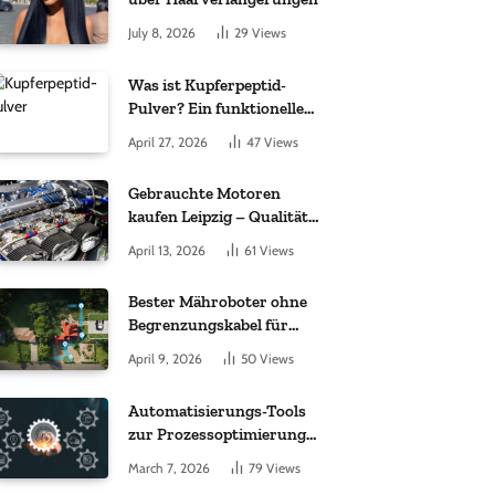
July 8, 2026
29
Views
Was ist Kupferpeptid-
Pulver? Ein funktioneller
Komplex aus „kleinem
April 27, 2026
47
Views
Molekül + Metall“
Gebrauchte Motoren
kaufen Leipzig – Qualität,
Garantie und weltweite
April 13, 2026
61
Views
Lieferung im Fokus
Bester Mähroboter ohne
Begrenzungskabel für
kleine Gärten: Worauf es
April 9, 2026
50
Views
bei 200 bis 500 m²
wirklich ankommt
Automatisierungs-Tools
zur Prozessoptimierung
im Einkauf: Wichtige
March 7, 2026
79
Views
Funktionen, auf die Sie