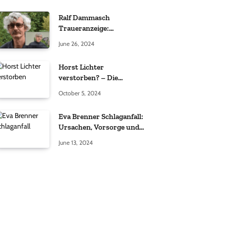
Ralf Dammasch
Traueranzeige:
Richtigstellung und
June 26, 2024
Informationen
Horst Lichter
verstorben? – Die
Wahrheit hinter den
October 5, 2024
Gerüchten
Eva Brenner Schlaganfall:
Ursachen, Vorsorge und
der richtige Umgang
June 13, 2024