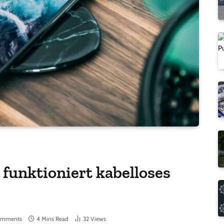
 funktioniert kabelloses
omments
4 Mins Read
32
Views