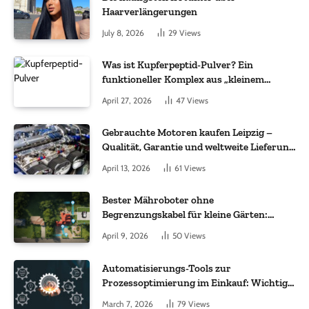
Haarverlängerungen
July 8, 2026
29
Views
Was ist Kupferpeptid-Pulver? Ein
funktioneller Komplex aus „kleinem
Molekül + Metall“
April 27, 2026
47
Views
Gebrauchte Motoren kaufen Leipzig –
Qualität, Garantie und weltweite Lieferung
im Fokus
April 13, 2026
61
Views
Bester Mähroboter ohne
Begrenzungskabel für kleine Gärten:
Worauf es bei 200 bis 500 m² wirklich
April 9, 2026
50
Views
ankommt
Automatisierungs-Tools zur
Prozessoptimierung im Einkauf: Wichtige
Funktionen, auf die Sie achten sollten
March 7, 2026
79
Views