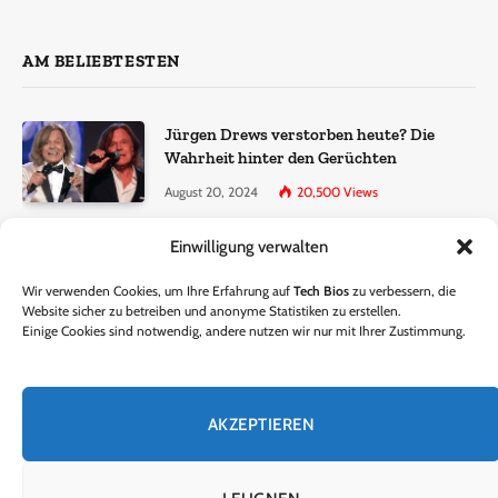
AM BELIEBTESTEN
Jürgen Drews verstorben heute? Die
Wahrheit hinter den Gerüchten
August 20, 2024
20,500
Views
Einwilligung verwalten
Ralf Dammasch Traueranzeige:
Richtigstellung und Informationen
Wir verwenden Cookies, um Ihre Erfahrung auf
Tech Bios
zu verbessern, die
June 26, 2024
13,286
Views
Website sicher zu betreiben und anonyme Statistiken zu erstellen.
Einige Cookies sind notwendig, andere nutzen wir nur mit Ihrer Zustimmung.
Horst Lichter verstorben? – Die Wahrheit
hinter den Gerüchten
AKZEPTIEREN
October 5, 2024
9,301
Views