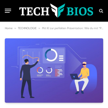
Home
»
TECHNOLOGIE
»
Mit KI zur perfekten Präsentation: Wie du mit “Präsentation erstellen KI” Zeit sparst und überzeugst