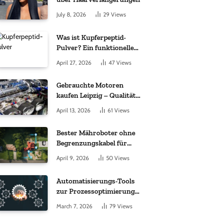
July 8, 2026
29
Views
Was ist Kupferpeptid-
Pulver? Ein funktioneller
Komplex aus „kleinem
April 27, 2026
47
Views
Molekül + Metall“
Gebrauchte Motoren
kaufen Leipzig – Qualität,
Garantie und weltweite
April 13, 2026
61
Views
Lieferung im Fokus
Bester Mähroboter ohne
Begrenzungskabel für
kleine Gärten: Worauf es
April 9, 2026
50
Views
bei 200 bis 500 m²
wirklich ankommt
Automatisierungs-Tools
zur Prozessoptimierung
im Einkauf: Wichtige
March 7, 2026
79
Views
Funktionen, auf die Sie