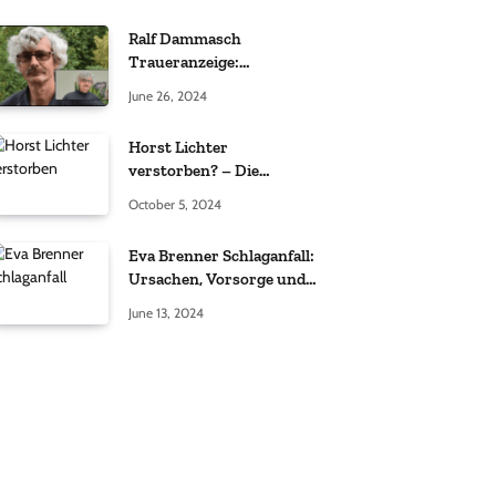
Ralf Dammasch
Traueranzeige:
Richtigstellung und
June 26, 2024
Informationen
Horst Lichter
verstorben? – Die
Wahrheit hinter den
October 5, 2024
Gerüchten
Eva Brenner Schlaganfall:
Ursachen, Vorsorge und
der richtige Umgang
June 13, 2024