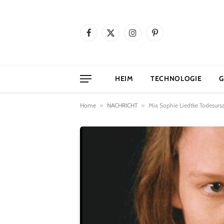
Facebook
X
Instagram
Pinterest
(Twitter)
HEIM
TECHNOLOGIE
G
Home
»
NACHRICHT
»
Mia Sophie Liedtke Todesurs