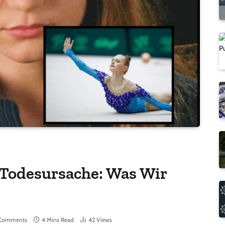
 Todesursache: Was Wir
Comments
4 Mins Read
42
Views