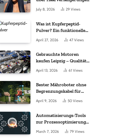
July 8, 2026
29
Views
Was ist Kupferpeptid-
Pulver? Ein funktioneller
Komplex aus „kleinem
April 27, 2026
47
Views
Molekül + Metall“
Gebrauchte Motoren
kaufen Leipzig – Qualität,
Garantie und weltweite
April 13, 2026
61
Views
Lieferung im Fokus
Bester Mähroboter ohne
Begrenzungskabel für
kleine Gärten: Worauf es
April 9, 2026
50
Views
bei 200 bis 500 m²
wirklich ankommt
Automatisierungs-Tools
zur Prozessoptimierung
im Einkauf: Wichtige
March 7, 2026
79
Views
Funktionen, auf die Sie