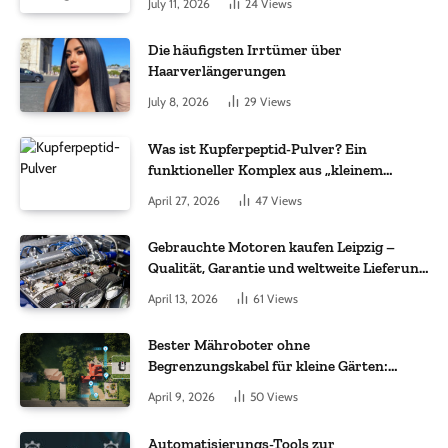
July 11, 2026
24
Views
Die häufigsten Irrtümer über
Haarverlängerungen
July 8, 2026
29
Views
Was ist Kupferpeptid-Pulver? Ein
funktioneller Komplex aus „kleinem
Molekül + Metall“
April 27, 2026
47
Views
Gebrauchte Motoren kaufen Leipzig –
Qualität, Garantie und weltweite Lieferung
im Fokus
April 13, 2026
61
Views
Bester Mähroboter ohne
Begrenzungskabel für kleine Gärten:
Worauf es bei 200 bis 500 m² wirklich
April 9, 2026
50
Views
ankommt
Automatisierungs-Tools zur