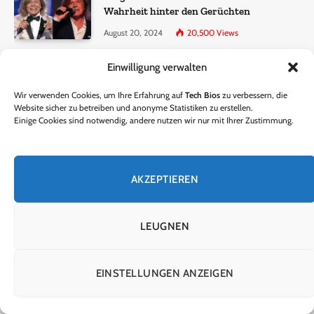
Wahrheit hinter den Gerüchten
August 20, 2024
20,500
Views
Einwilligung verwalten
Ralf Dammasch Traueranzeige:
Richtigstellung und Informationen
Wir verwenden Cookies, um Ihre Erfahrung auf
Tech Bios
zu verbessern, die
June 26, 2024
13,285
Views
Website sicher zu betreiben und anonyme Statistiken zu erstellen.
Einige Cookies sind notwendig, andere nutzen wir nur mit Ihrer Zustimmung.
Horst Lichter verstorben? – Die Wahrheit
hinter den Gerüchten
AKZEPTIEREN
October 5, 2024
9,301
Views
LEUGNEN
© 2024 Tech Bios. Entworfen von Tech Bios.
EINSTELLUNGEN ANZEIGEN
HEIM
ÜBER UNS
KONTAKTIERE UNS
DATENSCHUTZRICHTLINIE