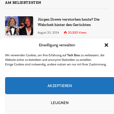
AM BELIEBTESTEN
Jürgen Drews verstorben heute? Die
Wahrheit hinter den Gerüchten
August 20, 2024
20,500
Views
Einwilligung verwalten
Ralf Dammasch Traueranzeige:
Richtigstellung und Informationen
Wir verwenden Cookies, um Ihre Erfahrung auf
Tech Bios
zu verbessern, die
June 26, 2024
13,286
Views
Website sicher zu betreiben und anonyme Statistiken zu erstellen.
Einige Cookies sind notwendig, andere nutzen wir nur mit Ihrer Zustimmung.
Horst Lichter verstorben? – Die Wahrheit
hinter den Gerüchten
AKZEPTIEREN
October 5, 2024
9,301
Views
LEUGNEN
© 2024 Tech Bios. Entworfen von Tech Bios.