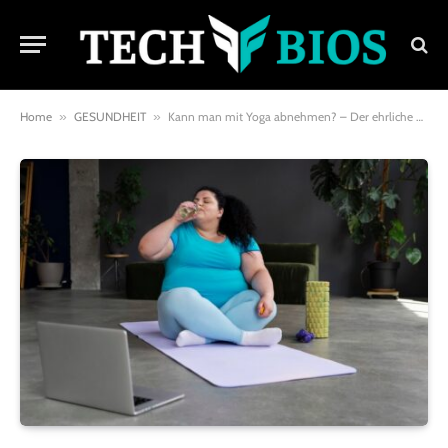
Home
»
GESUNDHEIT
»
Kann man mit Yoga abnehmen? – Der ehrliche Weg zur Wunschfigur durch Achtsamkeit