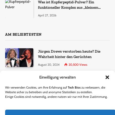
Was ist Kupferpeptid-Pulver? Ein
funktioneller Komplex aus „kleinem
Molekül + Metall“
April 27, 2026
AM BELIEBTESTEN
Jürgen Drews verstorben heute? Die
Wahrheit hinter den Gerüchten
August 20, 2024
20,500
Views
Einwilligung verwalten
Ralf Dammasch Traueranzeige:
Richtigstellung und Informationen
Wir verwenden Cookies, um Ihre Erfahrung auf
Tech Bios
zu verbessern, die
June 26, 2024
13,286
Views
Website sicher zu betreiben und anonyme Statistiken zu erstellen.
Einige Cookies sind notwendig, andere nutzen wir nur mit Ihrer Zustimmung.
Horst Lichter verstorben? – Die Wahrheit
hinter den Gerüchten