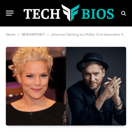
Home
»
BERÜHMTHEIT
»
Johannes Oerding Ina Müller: Eine besondere Verbindung in der deutschen Musikszene