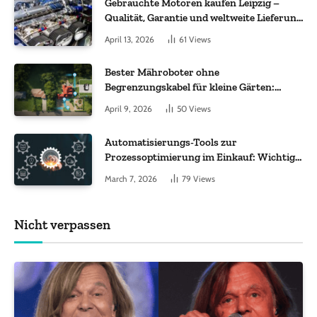
Gebrauchte Motoren kaufen Leipzig –
Qualität, Garantie und weltweite Lieferung
im Fokus
April 13, 2026
61
Views
Bester Mähroboter ohne
Begrenzungskabel für kleine Gärten:
Worauf es bei 200 bis 500 m² wirklich
April 9, 2026
50
Views
ankommt
Automatisierungs-Tools zur
Prozessoptimierung im Einkauf: Wichtige
Funktionen, auf die Sie achten sollten
March 7, 2026
79
Views
Nicht verpassen