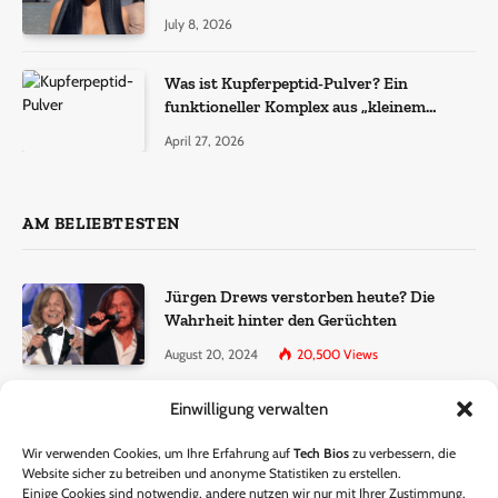
July 8, 2026
Was ist Kupferpeptid-Pulver? Ein
funktioneller Komplex aus „kleinem
Molekül + Metall“
April 27, 2026
AM BELIEBTESTEN
Jürgen Drews verstorben heute? Die
Wahrheit hinter den Gerüchten
August 20, 2024
20,500
Views
Einwilligung verwalten
Ralf Dammasch Traueranzeige:
Richtigstellung und Informationen
Wir verwenden Cookies, um Ihre Erfahrung auf
Tech Bios
zu verbessern, die
June 26, 2024
13,286
Views
Website sicher zu betreiben und anonyme Statistiken zu erstellen.
Einige Cookies sind notwendig, andere nutzen wir nur mit Ihrer Zustimmung.