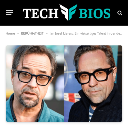
Home
»
BERÜHMTHEIT
»
Jan Josef Liefers: Ein vielseitiges Talent in der deutschen Unterhaltungsbranche