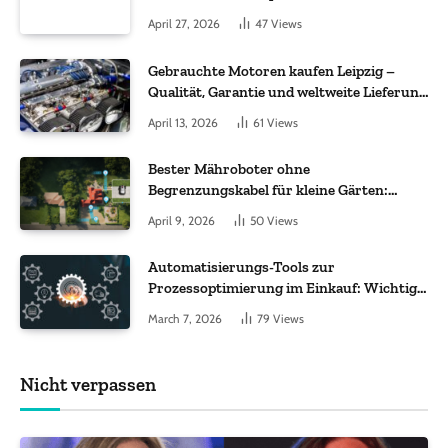
Molekül + Metall“
April 27, 2026
47
Views
Gebrauchte Motoren kaufen Leipzig –
Qualität, Garantie und weltweite Lieferung
im Fokus
April 13, 2026
61
Views
Bester Mähroboter ohne
Begrenzungskabel für kleine Gärten:
Worauf es bei 200 bis 500 m² wirklich
April 9, 2026
50
Views
ankommt
Automatisierungs-Tools zur
Prozessoptimierung im Einkauf: Wichtige
Funktionen, auf die Sie achten sollten
March 7, 2026
79
Views
Nicht verpassen