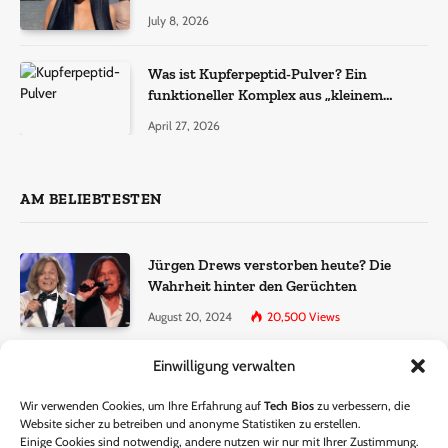
July 8, 2026
Was ist Kupferpeptid-Pulver? Ein
funktioneller Komplex aus „kleinem
Molekül + Metall“
April 27, 2026
AM BELIEBTESTEN
Jürgen Drews verstorben heute? Die
Wahrheit hinter den Gerüchten
August 20, 2024
20,500
Views
Einwilligung verwalten
Ralf Dammasch Traueranzeige:
Richtigstellung und Informationen
Wir verwenden Cookies, um Ihre Erfahrung auf
Tech Bios
zu verbessern, die
June 26, 2024
13,286
Views
Website sicher zu betreiben und anonyme Statistiken zu erstellen.
Einige Cookies sind notwendig, andere nutzen wir nur mit Ihrer Zustimmung.