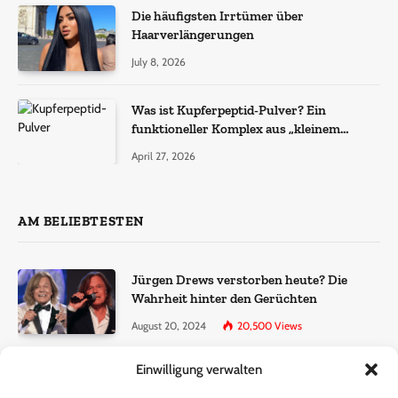
Die häufigsten Irrtümer über
Haarverlängerungen
July 8, 2026
Was ist Kupferpeptid-Pulver? Ein
funktioneller Komplex aus „kleinem
Molekül + Metall“
April 27, 2026
AM BELIEBTESTEN
Jürgen Drews verstorben heute? Die
Wahrheit hinter den Gerüchten
August 20, 2024
20,500
Views
Einwilligung verwalten
Ralf Dammasch Traueranzeige:
Richtigstellung und Informationen