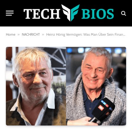
Home
»
NACHRICHT
»
Heinz Hönig Vermögen: Was Man Über Sein Finanzielles Vermächtnis Wissen Sollte