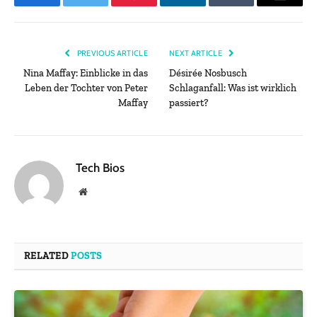
Facebook
Twitter
Pinterest
LinkedIn
Tumblr
Email
PREVIOUS ARTICLE
NEXT ARTICLE
Nina Maffay: Einblicke in das
Désirée Nosbusch
Leben der Tochter von Peter
Schlaganfall: Was ist wirklich
Maffay
passiert?
Tech Bios
Website
RELATED
POSTS