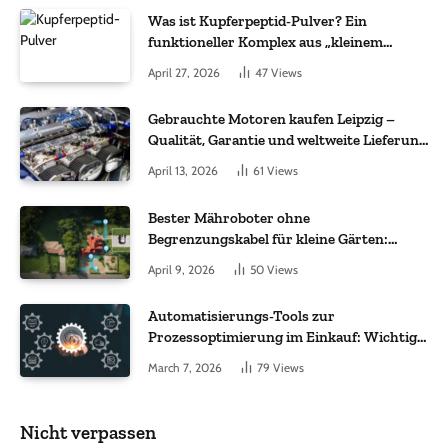
Was ist Kupferpeptid-Pulver? Ein
funktioneller Komplex aus „kleinem
Molekül + Metall“
April 27, 2026
47
Views
Gebrauchte Motoren kaufen Leipzig –
Qualität, Garantie und weltweite Lieferung
im Fokus
April 13, 2026
61
Views
Bester Mähroboter ohne
Begrenzungskabel für kleine Gärten:
Worauf es bei 200 bis 500 m² wirklich
April 9, 2026
50
Views
ankommt
Automatisierungs-Tools zur
Prozessoptimierung im Einkauf: Wichtige
Funktionen, auf die Sie achten sollten
March 7, 2026
79
Views
Nicht verpassen