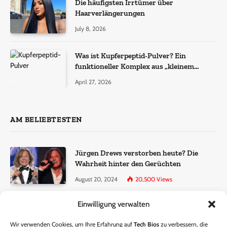
Die häufigsten Irrtümer über
Haarverlängerungen
July 8, 2026
Was ist Kupferpeptid-Pulver? Ein
funktioneller Komplex aus „kleinem
Molekül + Metall“
April 27, 2026
AM BELIEBTESTEN
Jürgen Drews verstorben heute? Die
Wahrheit hinter den Gerüchten
August 20, 2024
20,500
Views
Einwilligung verwalten
Ralf Dammasch Traueranzeige:
Richtigstellung und Informationen
Wir verwenden Cookies, um Ihre Erfahrung auf
Tech Bios
zu verbessern, die