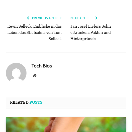
PREVIOUS ARTICLE
NEXT ARTICLE
Kevin Selleck: Einblicke in das
Jan Josef Liefers Sohn
Leben des Stiefsohns von Tom
ertrunken: Fakten und
Selleck
Hintergründe
Tech Bios
Website
RELATED
POSTS