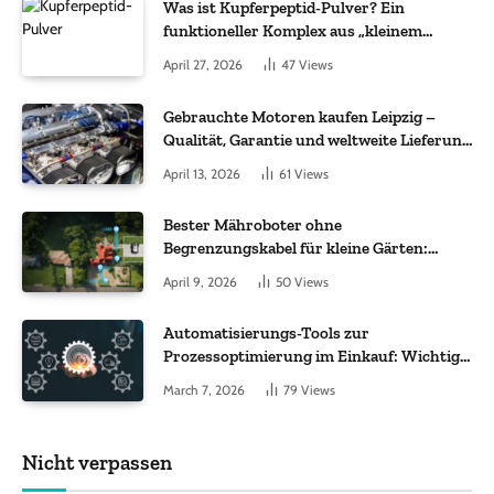
Was ist Kupferpeptid-Pulver? Ein
funktioneller Komplex aus „kleinem
Molekül + Metall“
April 27, 2026
47
Views
Gebrauchte Motoren kaufen Leipzig –
Qualität, Garantie und weltweite Lieferung
im Fokus
April 13, 2026
61
Views
Bester Mähroboter ohne
Begrenzungskabel für kleine Gärten:
Worauf es bei 200 bis 500 m² wirklich
April 9, 2026
50
Views
ankommt
Automatisierungs-Tools zur
Prozessoptimierung im Einkauf: Wichtige
Funktionen, auf die Sie achten sollten
March 7, 2026
79
Views
Nicht verpassen