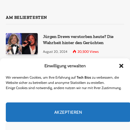
AM BELIEBTESTEN
Jürgen Drews verstorben heute? Die
Wahrheit hinter den Gerüchten
August 20, 2024
20,500
Views
Einwilligung verwalten
Ralf Dammasch Traueranzeige:
Richtigstellung und Informationen
Wir verwenden Cookies, um Ihre Erfahrung auf
Tech Bios
zu verbessern, die
June 26, 2024
13,286
Views
Website sicher zu betreiben und anonyme Statistiken zu erstellen.
Einige Cookies sind notwendig, andere nutzen wir nur mit Ihrer Zustimmung.
Horst Lichter verstorben? – Die Wahrheit
hinter den Gerüchten
AKZEPTIEREN
October 5, 2024
9,301
Views