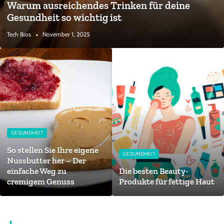
Warum ausreichendes Trinken für deine
Gesundheit so wichtig ist
Tech Bios
November 1, 2025
GESUNDHEIT
So stellen Sie Ihre eigene
GESUNDHEIT
Nussbutter her – Der
einfache Weg zu
Die besten Beauty-
cremigem Genuss
Produkte für fettige Haut