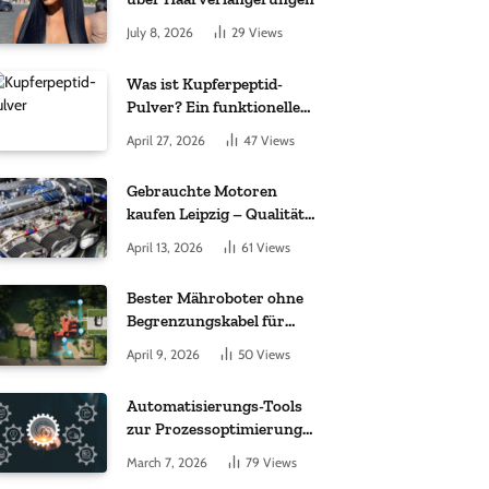
July 8, 2026
29
Views
Was ist Kupferpeptid-
Pulver? Ein funktioneller
Komplex aus „kleinem
April 27, 2026
47
Views
Molekül + Metall“
Gebrauchte Motoren
kaufen Leipzig – Qualität,
Garantie und weltweite
April 13, 2026
61
Views
Lieferung im Fokus
Bester Mähroboter ohne
Begrenzungskabel für
kleine Gärten: Worauf es
April 9, 2026
50
Views
bei 200 bis 500 m²
wirklich ankommt
Automatisierungs-Tools
zur Prozessoptimierung
im Einkauf: Wichtige
March 7, 2026
79
Views
Funktionen, auf die Sie