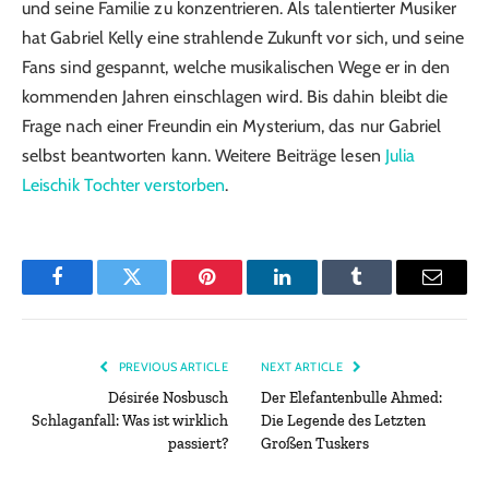
und seine Familie zu konzentrieren. Als talentierter Musiker
hat Gabriel Kelly eine strahlende Zukunft vor sich, und seine
Fans sind gespannt, welche musikalischen Wege er in den
kommenden Jahren einschlagen wird. Bis dahin bleibt die
Frage nach einer Freundin ein Mysterium, das nur Gabriel
selbst beantworten kann. Weitere Beiträge lesen
Julia
Leischik Tochter verstorben
.
Facebook
Twitter
Pinterest
LinkedIn
Tumblr
Email
PREVIOUS ARTICLE
NEXT ARTICLE
Désirée Nosbusch
Der Elefantenbulle Ahmed:
Schlaganfall: Was ist wirklich
Die Legende des Letzten
passiert?
Großen Tuskers