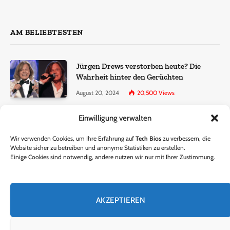
AM BELIEBTESTEN
Jürgen Drews verstorben heute? Die
Wahrheit hinter den Gerüchten
August 20, 2024
20,500
Views
Einwilligung verwalten
Ralf Dammasch Traueranzeige:
Richtigstellung und Informationen
Wir verwenden Cookies, um Ihre Erfahrung auf
Tech Bios
zu verbessern, die
June 26, 2024
13,286
Views
Website sicher zu betreiben und anonyme Statistiken zu erstellen.
Einige Cookies sind notwendig, andere nutzen wir nur mit Ihrer Zustimmung.
Horst Lichter verstorben? – Die Wahrheit
hinter den Gerüchten
AKZEPTIEREN
October 5, 2024
9,301
Views