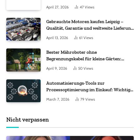
Molekül + Metall“
April 27, 2026
47
Views
Gebrauchte Motoren kaufen Leipzig –
Qualität, Garantie und weltweite Lieferung
im Fokus
April 13, 2026
61
Views
Bester Mähroboter ohne
Begrenzungskabel für kleine Gärten:
Worauf es bei 200 bis 500 m² wirklich
April 9, 2026
50
Views
ankommt
Automatisierungs-Tools zur
Prozessoptimierung im Einkauf: Wichtige
Funktionen, auf die Sie achten sollten
March 7, 2026
79
Views
Nicht verpassen