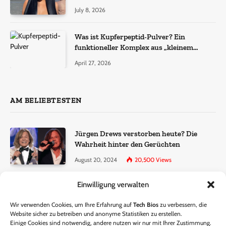
July 8, 2026
Was ist Kupferpeptid-Pulver? Ein
funktioneller Komplex aus „kleinem
Molekül + Metall“
April 27, 2026
AM BELIEBTESTEN
Jürgen Drews verstorben heute? Die
Wahrheit hinter den Gerüchten
August 20, 2024
20,500
Views
Einwilligung verwalten
Ralf Dammasch Traueranzeige:
Richtigstellung und Informationen
Wir verwenden Cookies, um Ihre Erfahrung auf
Tech Bios
zu verbessern, die
June 26, 2024
13,285
Views
Website sicher zu betreiben und anonyme Statistiken zu erstellen.
Einige Cookies sind notwendig, andere nutzen wir nur mit Ihrer Zustimmung.