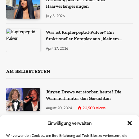
Haarverlängerungen
July 8, 2026
Was ist Kupferpeptid-Pulver? Ein
funktioneller Komplex aus „kleinem
Molekül + Metall“
April 27, 2026
AM BELIEBTESTEN
Jürgen Drews verstorben heute? Die
Wahrheit hinter den Gerüchten
August 20, 2024
20,500
Views
Einwilligung verwalten
Ralf Dammasch Traueranzeige:
Richtigstellung und Informationen
Wir verwenden Cookies, um Ihre Erfahrung auf
Tech Bios
zu verbessern, die