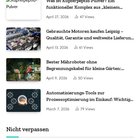
Was ist Kupferpeptid-Pulver? Ein
funktioneller Komplex aus „kleinem
Molekül + Metall“
April 27, 2026
47
Views
Gebrauchte Motoren kaufen Leipzig –
Qualität, Garantie und weltweite Lieferung
im Fokus
April 13, 2026
61
Views
Bester Mähroboter ohne
Begrenzungskabel für kleine Gärten:
Worauf es bei 200 bis 500 m² wirklich
April 9, 2026
50
Views
ankommt
Automatisierungs-Tools zur
Prozessoptimierung im Einkauf: Wichtige
Funktionen, auf die Sie achten sollten
March 7, 2026
79
Views
Nicht verpassen