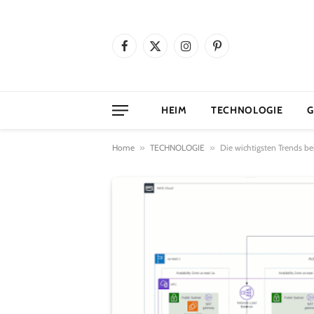
Facebook
X
Instagram
Pinterest
(Twitter)
HEIM
TECHNOLOGIE
G
Home
»
TECHNOLOGIE
»
Die wichtigsten Trends b