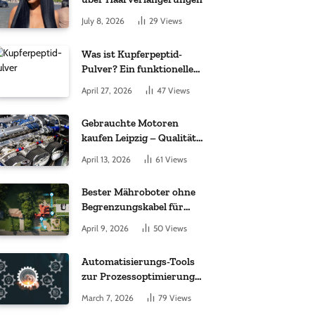
July 8, 2026
29
Views
Was ist Kupferpeptid-
Pulver? Ein funktioneller
Komplex aus „kleinem
April 27, 2026
47
Views
Molekül + Metall“
Gebrauchte Motoren
kaufen Leipzig – Qualität,
Garantie und weltweite
April 13, 2026
61
Views
Lieferung im Fokus
Bester Mähroboter ohne
Begrenzungskabel für
kleine Gärten: Worauf es
April 9, 2026
50
Views
bei 200 bis 500 m²
wirklich ankommt
Automatisierungs-Tools
zur Prozessoptimierung
im Einkauf: Wichtige
March 7, 2026
79
Views
Funktionen, auf die Sie