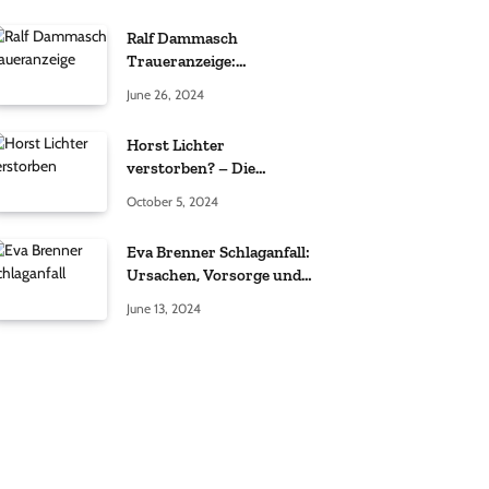
Ralf Dammasch
Traueranzeige:
Richtigstellung und
June 26, 2024
Informationen
Horst Lichter
verstorben? – Die
Wahrheit hinter den
October 5, 2024
Gerüchten
Eva Brenner Schlaganfall:
Ursachen, Vorsorge und
der richtige Umgang
June 13, 2024