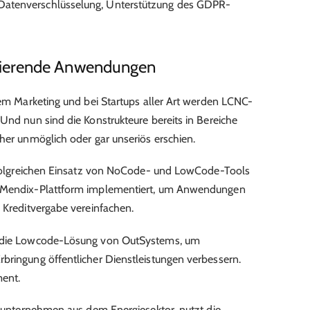
e, Datenverschlüsselung, Unterstützung des GDPR-
ierende Anwendungen
 dem Marketing und bei Startups aller Art werden LCNC-
Und nun sind die Konstrukteure bereits in Bereiche
sher unmöglich oder gar unseriös erschien.
 erfolgreichen Einsatz von NoCode- und LowCode-Tools
e Mendix-Plattform
implementiert
, um Anwendungen
e Kreditvergabe vereinfachen.
die Lowcode-Lösung von OutSystems, um
bringung öffentlicher Dienstleistungen verbessern.
ment.
rieunternehmen aus dem Energiesektor,
nutzt
die