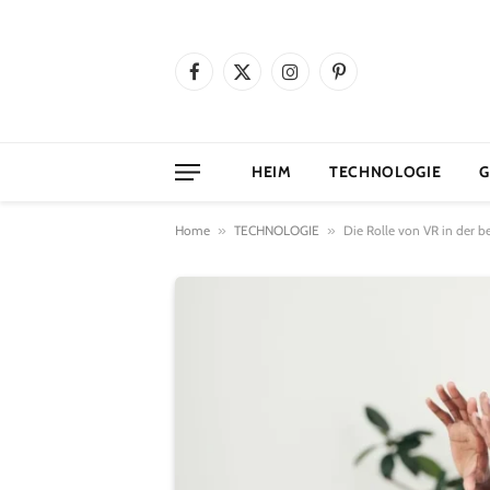
Facebook
X
Instagram
Pinterest
(Twitter)
HEIM
TECHNOLOGIE
G
Home
»
TECHNOLOGIE
»
Die Rolle von VR in der b