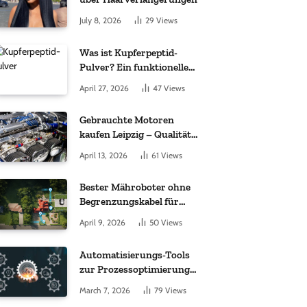
July 8, 2026
29
Views
Was ist Kupferpeptid-
Pulver? Ein funktioneller
Komplex aus „kleinem
April 27, 2026
47
Views
Molekül + Metall“
Gebrauchte Motoren
kaufen Leipzig – Qualität,
Garantie und weltweite
April 13, 2026
61
Views
Lieferung im Fokus
Bester Mähroboter ohne
Begrenzungskabel für
kleine Gärten: Worauf es
April 9, 2026
50
Views
bei 200 bis 500 m²
wirklich ankommt
Automatisierungs-Tools
zur Prozessoptimierung
im Einkauf: Wichtige
March 7, 2026
79
Views
Funktionen, auf die Sie