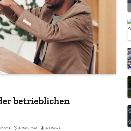
der betrieblichen
ments
4 Mins Read
40
Views