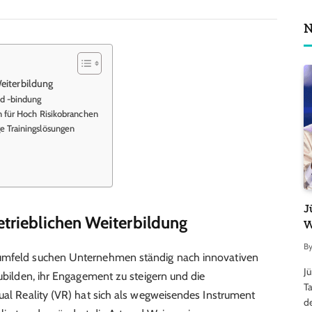
N
Weiterbildung
nd -bindung
en für Hoch Risikobranchen
e Trainingslösungen
J
etrieblichen Weiterbildung
W
B
sumfeld suchen Unternehmen ständig nach innovativen
J
zubilden, ihr Engagement zu steigern und die
Ta
tual Reality (VR) hat sich als wegweisendes Instrument
d