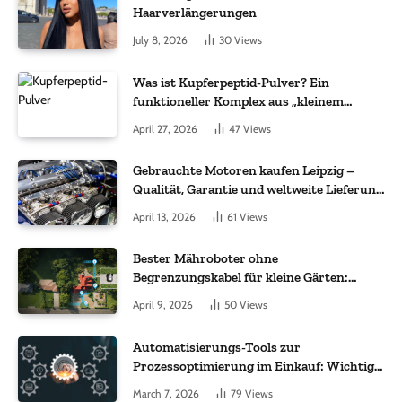
Haarverlängerungen
July 8, 2026
30
Views
Was ist Kupferpeptid-Pulver? Ein
funktioneller Komplex aus „kleinem
Molekül + Metall“
April 27, 2026
47
Views
Gebrauchte Motoren kaufen Leipzig –
Qualität, Garantie und weltweite Lieferung
im Fokus
April 13, 2026
61
Views
Bester Mähroboter ohne
Begrenzungskabel für kleine Gärten:
Worauf es bei 200 bis 500 m² wirklich
April 9, 2026
50
Views
ankommt
Automatisierungs-Tools zur
Prozessoptimierung im Einkauf: Wichtige
Funktionen, auf die Sie achten sollten
March 7, 2026
79
Views