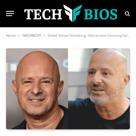
Home
»
NACHRICHT
»
Detlef Steves Scheidung: Gibt es eine Trennung bei dem beliebten TV-Star?