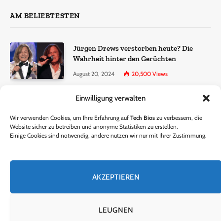
AM BELIEBTESTEN
Jürgen Drews verstorben heute? Die
Wahrheit hinter den Gerüchten
August 20, 2024
20,500
Views
Einwilligung verwalten
Ralf Dammasch Traueranzeige:
Richtigstellung und Informationen
Wir verwenden Cookies, um Ihre Erfahrung auf
Tech Bios
zu verbessern, die
June 26, 2024
13,286
Views
Website sicher zu betreiben und anonyme Statistiken zu erstellen.
Einige Cookies sind notwendig, andere nutzen wir nur mit Ihrer Zustimmung.
Horst Lichter verstorben? – Die Wahrheit
hinter den Gerüchten
AKZEPTIEREN
October 5, 2024
9,301
Views
LEUGNEN