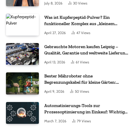
July 8, 2026
30
Views
Was ist Kupferpeptid-Pulver? Ein
funktioneller Komplex aus „kleinem
Molekül + Metall“
April 27, 2026
47
Views
Gebrauchte Motoren kaufen Leipzig –
Qualität, Garantie und weltweite Lieferung
im Fokus
April 13, 2026
61
Views
Bester Mähroboter ohne
Begrenzungskabel für kleine Gärten:
Worauf es bei 200 bis 500 m² wirklich
April 9, 2026
50
Views
ankommt
Automatisierungs-Tools zur
Prozessoptimierung im Einkauf: Wichtige
Funktionen, auf die Sie achten sollten
March 7, 2026
79
Views