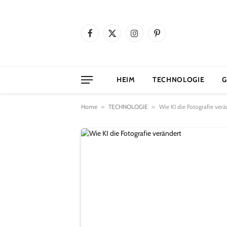
Facebook
X
Instagram
Pinterest
(Twitter)
HEIM
TECHNOLOGIE
G
Home
»
TECHNOLOGIE
»
Wie KI die Fotografie ver