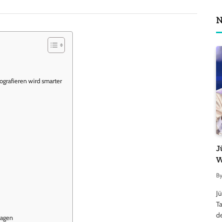
N
ografieren wird smarter
J
W
B
J
Ta
d
ragen