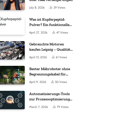
July 8, 2026
29
Views
Was ist Kupferpeptid-
Pulver? Ein funktioneller
Komplex aus „kleinem
April 27, 2026
47
Views
Molekül + Metall“
Gebrauchte Motoren
kaufen Leipzig – Qualität,
Garantie und weltweite
April 13, 2026
61
Views
Lieferung im Fokus
Bester Mähroboter ohne
Begrenzungskabel für
kleine Gärten: Worauf es
April 9, 2026
50
Views
bei 200 bis 500 m²
wirklich ankommt
Automatisierungs-Tools
zur Prozessoptimierung
im Einkauf: Wichtige
March 7, 2026
79
Views
Funktionen, auf die Sie