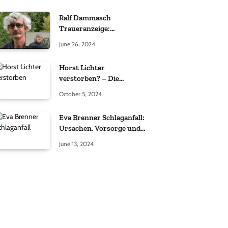
Ralf Dammasch
Traueranzeige:
Richtigstellung und
June 26, 2024
Informationen
Horst Lichter
verstorben? – Die
Wahrheit hinter den
October 5, 2024
Gerüchten
Eva Brenner Schlaganfall:
Ursachen, Vorsorge und
der richtige Umgang
June 13, 2024