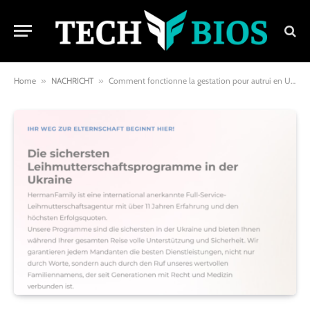
Home
»
NACHRICHT
»
Comment fonctionne la gestation pour autrui en Ukraine?