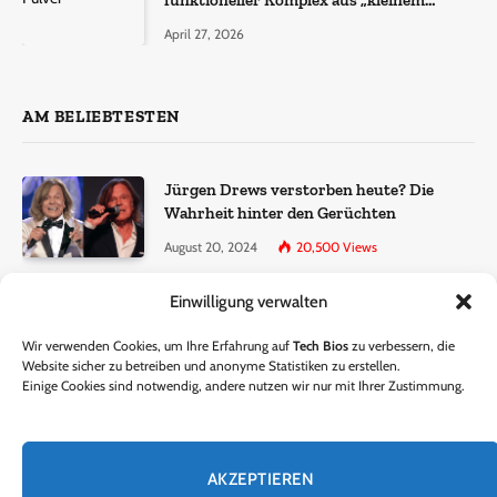
funktioneller Komplex aus „kleinem
Molekül + Metall“
April 27, 2026
AM BELIEBTESTEN
Jürgen Drews verstorben heute? Die
Wahrheit hinter den Gerüchten
August 20, 2024
20,500
Views
Einwilligung verwalten
Ralf Dammasch Traueranzeige:
Richtigstellung und Informationen
Wir verwenden Cookies, um Ihre Erfahrung auf
Tech Bios
zu verbessern, die
June 26, 2024
13,286
Views
Website sicher zu betreiben und anonyme Statistiken zu erstellen.
Einige Cookies sind notwendig, andere nutzen wir nur mit Ihrer Zustimmung.
Horst Lichter verstorben? – Die Wahrheit
hinter den Gerüchten
AKZEPTIEREN
October 5, 2024
9,301
Views