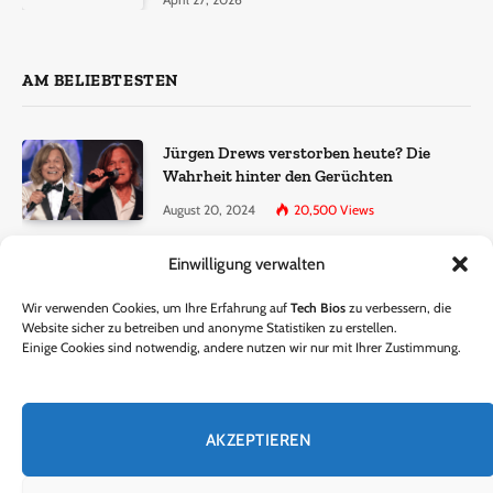
AM BELIEBTESTEN
Jürgen Drews verstorben heute? Die
Wahrheit hinter den Gerüchten
August 20, 2024
20,500
Views
Einwilligung verwalten
Ralf Dammasch Traueranzeige:
Richtigstellung und Informationen
Wir verwenden Cookies, um Ihre Erfahrung auf
Tech Bios
zu verbessern, die
June 26, 2024
13,286
Views
Website sicher zu betreiben und anonyme Statistiken zu erstellen.
Einige Cookies sind notwendig, andere nutzen wir nur mit Ihrer Zustimmung.
Horst Lichter verstorben? – Die Wahrheit
hinter den Gerüchten
AKZEPTIEREN
October 5, 2024
9,301
Views