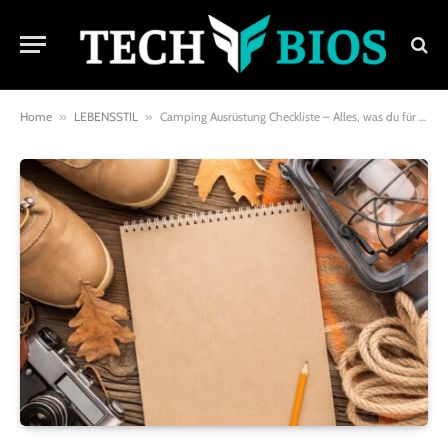
Home
»
LEBENSSTIL
»
Camping Ausrüstung Checkliste – Alles, was du für dein Outdoor-Abenteuer brauchst