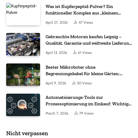
Was ist Kupferpeptid-Pulver? Ein
funktioneller Komplex aus „kleinem
Molekül + Metall“
April 27, 2026
47
Views
Gebrauchte Motoren kaufen Leipzig –
Qualität, Garantie und weltweite Lieferung
im Fokus
April 13, 2026
61
Views
Bester Mähroboter ohne
Begrenzungskabel für kleine Gärten:
Worauf es bei 200 bis 500 m² wirklich
April 9, 2026
50
Views
ankommt
Automatisierungs-Tools zur
Prozessoptimierung im Einkauf: Wichtige
Funktionen, auf die Sie achten sollten
March 7, 2026
79
Views
Nicht verpassen