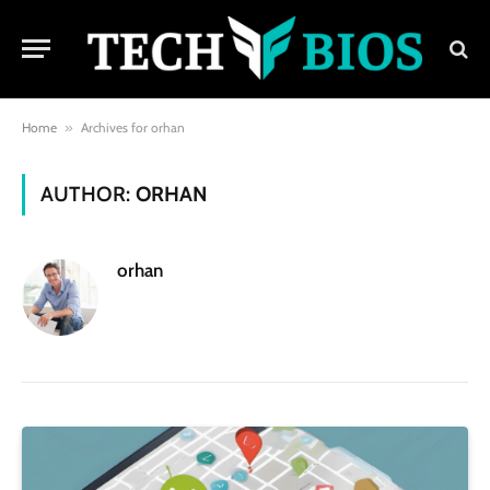
Home
»
Archives for orhan
AUTHOR:
ORHAN
orhan