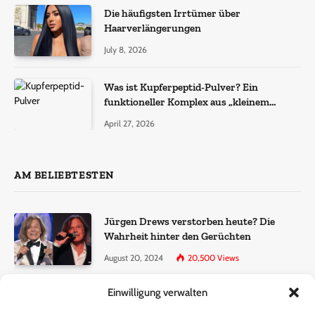
Die häufigsten Irrtümer über
Haarverlängerungen
July 8, 2026
Was ist Kupferpeptid-Pulver? Ein
funktioneller Komplex aus „kleinem
Molekül + Metall“
April 27, 2026
AM BELIEBTESTEN
Jürgen Drews verstorben heute? Die
Wahrheit hinter den Gerüchten
August 20, 2024
20,500
Views
Einwilligung verwalten
Ralf Dammasch Traueranzeige:
Richtigstellung und Informationen