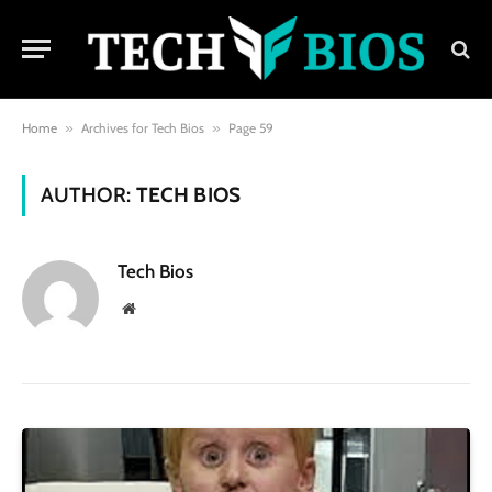
Home
»
Archives for Tech Bios
»
Page 59
AUTHOR:
TECH BIOS
Tech Bios
Website