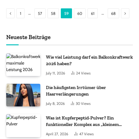
Previous
Next
…
…
1
57
58
59
60
61
68
Neueste Beiträge
Wie viel Leistung darf ein Balkonkraftwerk
2026 haben?
July 11, 2026
24
Views
Die häufigsten Irrtümer über
Haarverlängerungen
July 8, 2026
30
Views
Was ist Kupferpeptid-Pulver? Ein
funktioneller Komplex aus „kleinem
Molekül + Metall“
April 27, 2026
47
Views