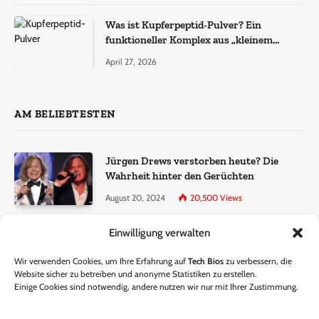
Was ist Kupferpeptid-Pulver? Ein
funktioneller Komplex aus „kleinem
Molekül + Metall“
April 27, 2026
AM BELIEBTESTEN
Jürgen Drews verstorben heute? Die
Wahrheit hinter den Gerüchten
August 20, 2024
20,500
Views
Einwilligung verwalten
Ralf Dammasch Traueranzeige:
Richtigstellung und Informationen
Wir verwenden Cookies, um Ihre Erfahrung auf
Tech Bios
zu verbessern, die
June 26, 2024
13,286
Views
Website sicher zu betreiben und anonyme Statistiken zu erstellen.
Einige Cookies sind notwendig, andere nutzen wir nur mit Ihrer Zustimmung.
Horst Lichter verstorben? – Die Wahrheit