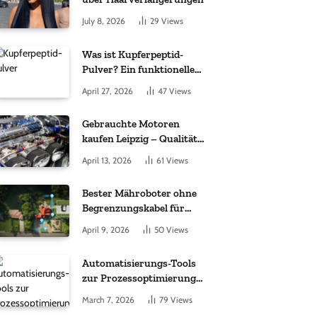
July 8, 2026
29
Views
Was ist Kupferpeptid-
Pulver? Ein funktioneller
Komplex aus „kleinem
April 27, 2026
47
Views
Molekül + Metall“
Gebrauchte Motoren
kaufen Leipzig – Qualität,
Garantie und weltweite
April 13, 2026
61
Views
Lieferung im Fokus
Bester Mähroboter ohne
Begrenzungskabel für
kleine Gärten: Worauf es
April 9, 2026
50
Views
bei 200 bis 500 m²
wirklich ankommt
Automatisierungs-Tools
zur Prozessoptimierung
im Einkauf: Wichtige
March 7, 2026
79
Views
Funktionen, auf die Sie