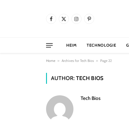
Facebook
X
Instagram
Pinterest
(Twitter)
HEIM
TECHNOLOGIE
G
Home
»
Archives for Tech Bios
»
Page 22
AUTHOR:
TECH BIOS
Tech Bios