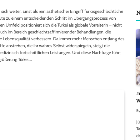
ch weiter. Einst als rein ästhetischer Eingriff für cisgeschlechtliche
N
heute zu einem entscheidenden Schritt im Übergangsprozess von
 Umfeld positioniert sich die Türkei als globale Vorreiterin – nicht
 auch im Bereich geschlechtsaffirmierender Behandlungen, die
die Lebensqualität verbessern. Da immer mehr Menschen entlang des
e anstreben, die ihr wahres Selbst widerspiegeln, steigt die
dizinisch fortschrittlichen Leistungen. Und diese Nachfrage führt
rößerung Türkei.…
J
W
B
J
Ta
d