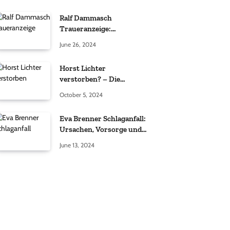
Ralf Dammasch
Traueranzeige:
Richtigstellung und
June 26, 2024
Informationen
Horst Lichter
verstorben? – Die
Wahrheit hinter den
October 5, 2024
Gerüchten
Eva Brenner Schlaganfall:
Ursachen, Vorsorge und
der richtige Umgang
June 13, 2024