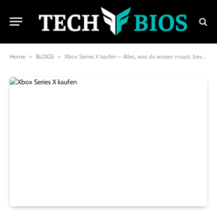
Home
»
BLOGS
»
Xbox Series X kaufen – Alles, was du wissen musst, bevor du zuschlägst!