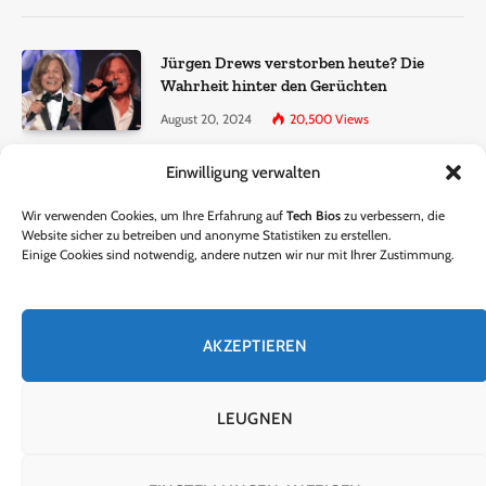
Jürgen Drews verstorben heute? Die
Wahrheit hinter den Gerüchten
August 20, 2024
20,500
Views
Einwilligung verwalten
Ralf Dammasch Traueranzeige:
Richtigstellung und Informationen
Wir verwenden Cookies, um Ihre Erfahrung auf
Tech Bios
zu verbessern, die
June 26, 2024
13,286
Views
Website sicher zu betreiben und anonyme Statistiken zu erstellen.
Einige Cookies sind notwendig, andere nutzen wir nur mit Ihrer Zustimmung.
Horst Lichter verstorben? – Die Wahrheit
hinter den Gerüchten
AKZEPTIEREN
October 5, 2024
9,301
Views
LEUGNEN
© 2024 Tech Bios. Entworfen von Tech Bios.