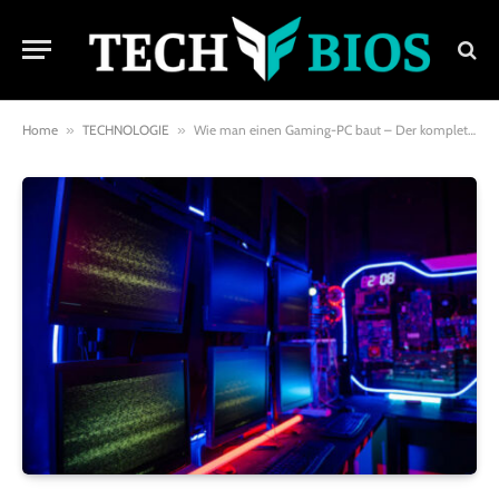
Home
»
TECHNOLOGIE
»
Wie man einen Gaming-PC baut – Der komplette Guide für Einsteiger