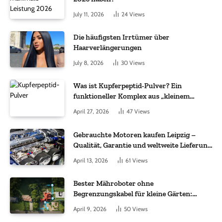
July 11, 2026
24
Views
Die häufigsten Irrtümer über
Haarverlängerungen
July 8, 2026
30
Views
Was ist Kupferpeptid-Pulver? Ein
funktioneller Komplex aus „kleinem
Molekül + Metall“
April 27, 2026
47
Views
Gebrauchte Motoren kaufen Leipzig –
Qualität, Garantie und weltweite Lieferung
im Fokus
April 13, 2026
61
Views
Bester Mähroboter ohne
Begrenzungskabel für kleine Gärten:
Worauf es bei 200 bis 500 m² wirklich
April 9, 2026
50
Views
ankommt