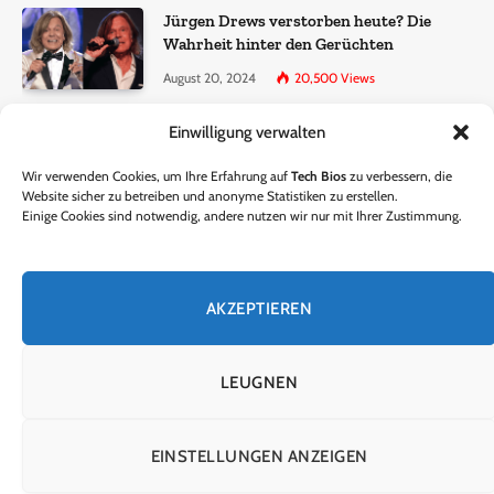
Jürgen Drews verstorben heute? Die
Wahrheit hinter den Gerüchten
August 20, 2024
20,500
Views
Einwilligung verwalten
Ralf Dammasch Traueranzeige:
Richtigstellung und Informationen
Wir verwenden Cookies, um Ihre Erfahrung auf
Tech Bios
zu verbessern, die
June 26, 2024
13,286
Views
Website sicher zu betreiben und anonyme Statistiken zu erstellen.
Einige Cookies sind notwendig, andere nutzen wir nur mit Ihrer Zustimmung.
Horst Lichter verstorben? – Die Wahrheit
hinter den Gerüchten
AKZEPTIEREN
October 5, 2024
9,301
Views
LEUGNEN
© 2024 Tech Bios. Entworfen von Tech Bios.
EINSTELLUNGEN ANZEIGEN
HEIM
ÜBER UNS
KONTAKTIERE UNS
DATENSCHUTZRICHTLINIE