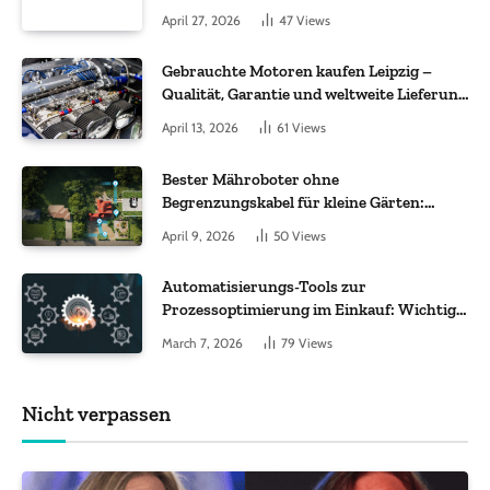
Molekül + Metall“
April 27, 2026
47
Views
Gebrauchte Motoren kaufen Leipzig –
Qualität, Garantie und weltweite Lieferung
im Fokus
April 13, 2026
61
Views
Bester Mähroboter ohne
Begrenzungskabel für kleine Gärten:
Worauf es bei 200 bis 500 m² wirklich
April 9, 2026
50
Views
ankommt
Automatisierungs-Tools zur
Prozessoptimierung im Einkauf: Wichtige
Funktionen, auf die Sie achten sollten
March 7, 2026
79
Views
Nicht verpassen