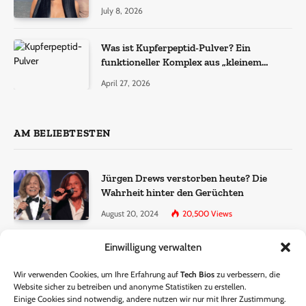
July 8, 2026
Was ist Kupferpeptid-Pulver? Ein
funktioneller Komplex aus „kleinem
Molekül + Metall“
April 27, 2026
AM BELIEBTESTEN
Jürgen Drews verstorben heute? Die
Wahrheit hinter den Gerüchten
August 20, 2024
20,500
Views
Einwilligung verwalten
Ralf Dammasch Traueranzeige:
Richtigstellung und Informationen
Wir verwenden Cookies, um Ihre Erfahrung auf
Tech Bios
zu verbessern, die
June 26, 2024
13,286
Views
Website sicher zu betreiben und anonyme Statistiken zu erstellen.
Einige Cookies sind notwendig, andere nutzen wir nur mit Ihrer Zustimmung.