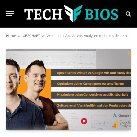
Home
»
GESCHÄFT
»
Wie du mit Google Ads Analysen mehr aus deinem Werbebudget herausholst