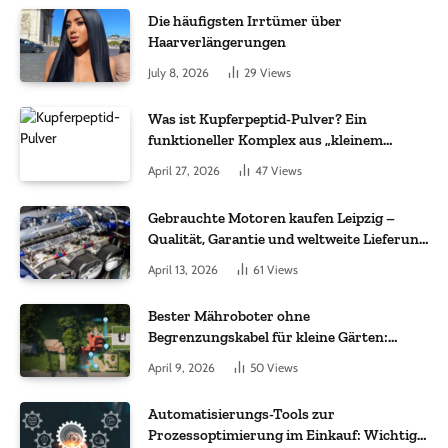
Die häufigsten Irrtümer über
Haarverlängerungen
July 8, 2026
29
Views
Was ist Kupferpeptid-Pulver? Ein
funktioneller Komplex aus „kleinem
Molekül + Metall“
April 27, 2026
47
Views
Gebrauchte Motoren kaufen Leipzig –
Qualität, Garantie und weltweite Lieferung
im Fokus
April 13, 2026
61
Views
Bester Mähroboter ohne
Begrenzungskabel für kleine Gärten:
Worauf es bei 200 bis 500 m² wirklich
April 9, 2026
50
Views
ankommt
Automatisierungs-Tools zur
Prozessoptimierung im Einkauf: Wichtige