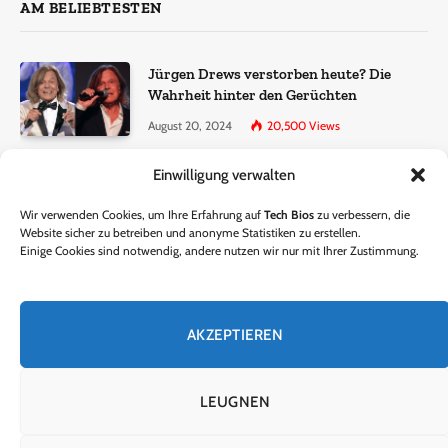
AM BELIEBTESTEN
Jürgen Drews verstorben heute? Die
Wahrheit hinter den Gerüchten
August 20, 2024
20,500
Views
Einwilligung verwalten
Ralf Dammasch Traueranzeige:
Richtigstellung und Informationen
Wir verwenden Cookies, um Ihre Erfahrung auf
Tech Bios
zu verbessern, die
June 26, 2024
13,286
Views
Website sicher zu betreiben und anonyme Statistiken zu erstellen.
Einige Cookies sind notwendig, andere nutzen wir nur mit Ihrer Zustimmung.
Horst Lichter verstorben? – Die Wahrheit
hinter den Gerüchten
AKZEPTIEREN
October 5, 2024
9,301
Views
LEUGNEN
© 2024 Tech Bios. Entworfen von Tech Bios.