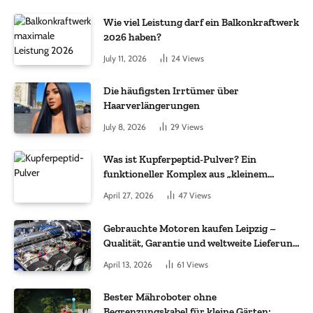
Wie viel Leistung darf ein Balkonkraftwerk
2026 haben?
July 11, 2026
24
Views
Die häufigsten Irrtümer über
Haarverlängerungen
July 8, 2026
29
Views
Was ist Kupferpeptid-Pulver? Ein
funktioneller Komplex aus „kleinem
Molekül + Metall“
April 27, 2026
47
Views
Gebrauchte Motoren kaufen Leipzig –
Qualität, Garantie und weltweite Lieferung
im Fokus
April 13, 2026
61
Views
Bester Mähroboter ohne
Begrenzungskabel für kleine Gärten: