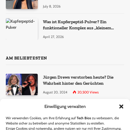
July 8, 2026
Was ist Kupferpeptid-Pulver? Ein
funktioneller Komplex aus „kleinem
Molekül + Metall“
April 27, 2026
AM BELIEBTESTEN
Jürgen Drews verstorben heute? Die
Wahrheit hinter den Gerüchten
August 20, 2024
20,500
Views
Einwilligung verwalten
Ralf Dammasch Traueranzeige:
Richtigstellung und Informationen
Wir verwenden Cookies, um Ihre Erfahrung auf
Tech Bios
zu verbessern, die
June 26, 2024
13,286
Views
Website sicher zu betreiben und anonyme Statistiken zu erstellen.
Einige Cookies sind notwendig, andere nutzen wir nur mit Ihrer Zustimmung.