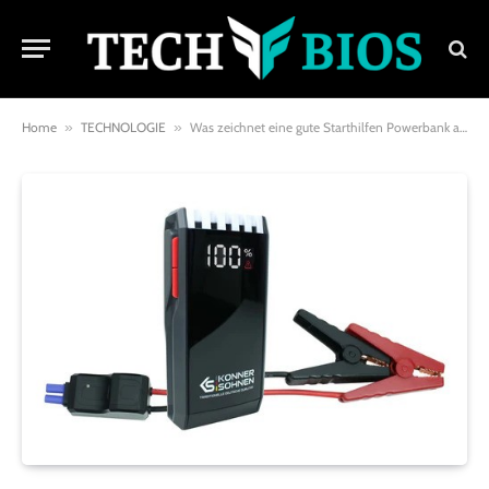
Home
»
TECHNOLOGIE
»
Was zeichnet eine gute Starthilfen Powerbank aus? Ein umfassender Leitfaden