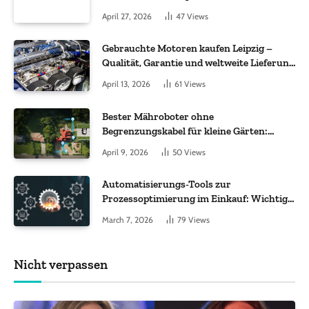
Molekül + Metall“
April 27, 2026
47
Views
Gebrauchte Motoren kaufen Leipzig –
Qualität, Garantie und weltweite Lieferung
im Fokus
April 13, 2026
61
Views
Bester Mähroboter ohne
Begrenzungskabel für kleine Gärten:
Worauf es bei 200 bis 500 m² wirklich
April 9, 2026
50
Views
ankommt
Automatisierungs-Tools zur
Prozessoptimierung im Einkauf: Wichtige
Funktionen, auf die Sie achten sollten
March 7, 2026
79
Views
Nicht verpassen